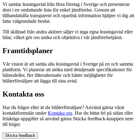
Vi samlar leasingavtal från flera företag i Sverige och presenterar
dem i en omfattande lista för enkel jämförelse. Genom att
tillhandahålla transparent och opartisk information hjälper vi dig att
fatta välgrundade beslut.
Till skillnad från andra aktörer säljer vi inga egna leasingavtal eller
bilar, vilket gör oss unika och objektiva i vår jämförelsetjänst.
Framtidsplaner
Vår vision är att samla alla leasingavtal i Sverige på en och samma
plattform. Vi planerar att utöka med detaljerade specifikationer för
bilmodeller, fler filteralternativ och bättre möjligheter för
bilåterförsäljare att lägga till sina avtal.
Kontakta oss
Har du frågor eller är du bilåterförsäljare? Använd gärna vårat
kontaktformulär under
Kontaka oss
. Har du hittat fel på sidan eller
felaktiga uppgifter så använd gärna Skicka feedback-knappen nere
till höger.
Skicka feedback